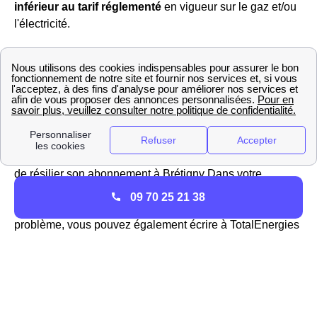
inférieur au tarif réglementé
en vigueur sur le gaz et/ou
l'électricité.
TotalEnergies a de bons retours des consommateurs dont
les habitants de Brétigny et a été élu «
service client de
l'année
» 11 années consécutives, c'est aujourd'hui Total
Spring en 2019. Leurs conseillers se feront donc une joie
de répondre à toutes vos questions concernant votre
compteur dans votre logement l'habitant de Brétigny,
votre contrat, les tarifs proposés ou encore la possibilité
de résilier son abonnement à Brétigny Dans votre
département (Oise), vous pouvez les joindre au 3099.
09 70 25 21 38
Vous ne souhaitez pas décrocher le téléphone ? Pas de
problème, vous pouvez également écrire à TotalEnergies
Brétigny depuis votre espace client en ligne.