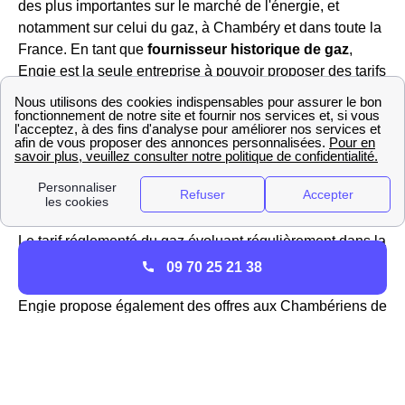
des plus importantes sur le marché de l'énergie, et
notamment sur celui du gaz, à Chambéry et dans toute la
France. En tant que
fournisseur historique de gaz
,
Engie est la seule entreprise à pouvoir proposer des tarifs
réglementés du gaz sur le réseau GrDF de Chambéry
(Savoie). Dans le passé, l'association EDF GDF se
partageait la direction de la distribution de l'énergie
jusqu'à l'ouverture du marché à la concurrence,
Engie et
EDF sont désormais deux fournisseurs bien
disctincts.
Le tarif réglementé du gaz évoluant régulièrement dans la
région Rhône-Alpes et en France, vous pouvez avoir plus
09 70 25 21 38
d'informations sur le site https://gaz-tarif-reglemente.fr/.
Engie propose également des offres aux Chambériens de
marché pour l'électricité et des offres 100% verte avec un
prix fixe pendant 3 ans, révisible à la baisse (si le tarif
réglementé diminue). Pour l'électricité, Engie est donc
considéré comme un fournisseur alternatif à Chambéry