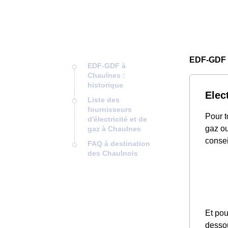
EDF-GDF 
EDF-GDF à
Chaulnes :
historique
Elec
Liste des
fournisseurs
Pour t
d'électricité et de
gaz ou
gaz à Chaulnes
consei
FAQ à destination
des Chaulnois
Et pou
desso