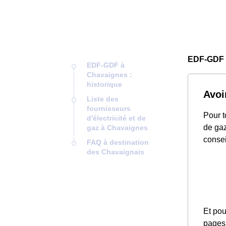
EDF-GDF 
EDF-GDF à
Chavaignes :
historique
Avoi
Liste des
fournisseurs
Pour t
d'électricité et de
de gaz
gaz à Chavaignes
consei
FAQ à destination
des Chavaignais
Et pou
pages 