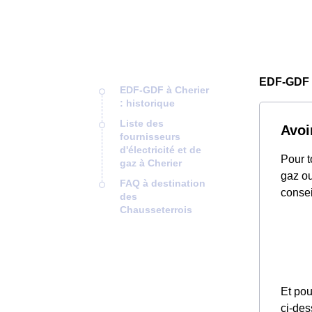
EDF-GDF 
EDF-GDF à Cherier
: historique
Liste des
Avoir
fournisseurs
d'électricité et de
Pour t
gaz à Cherier
gaz ou
FAQ à destination
consei
des
Chausseterrois
Et pou
ci-des