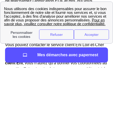
de téléchargez l'application EDF et moi, qui vous
permettra d'accéder en deux clics à votre espace client et
de gérer vos contrats d'énergie.
Les informations nécessaires sur ENI Chouzy-Sur-
Cisse
Vous êtes client Eni Centre ou souhaitez le devenir ?
Vous pouvez contacter le service client Eni Loir-et-Cher
au 09 70 82 03 20, numéro qui est en fait le même sur
Mes démarches avec papernest
tout le territoire français.
Si vous souhaitez devenir
client Eni
, vous n'aurez qu'à donner vos coordonnées au
conseiller Eni, et le relevé de votre compteur d'électricité
afin de procéder à la mise en service du compteur de
votre domicile de Chouzy-Sur-Cisse.
Eni
est un fournisseur d'électricité mais aussi de gaz,
présent sur le marché en France et dans le département
Loir-et-Cher depuis 2007. Le fournisseur propose des
tarifs attractifs.