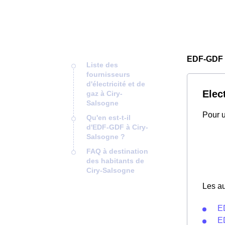
EDF-GDF 
Liste des
fournisseurs
d'électricité et de
Elec
gaz à Ciry-
Salsogne
Pour u
Qu'en est-t-il
d'EDF-GDF à Ciry-
Salsogne ?
FAQ à destination
des habitants de
Ciry-Salsogne
Les au
E
E