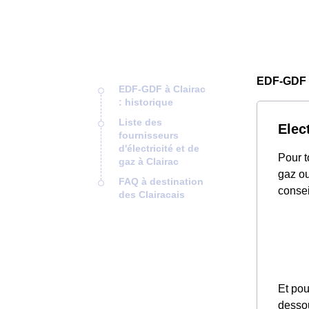
EDF-GDF 
EDF-GDF à Clairac
: historique
Liste des
Elec
fournisseurs
d'électricité et de
Pour t
gaz à Clairac
gaz ou
FAQ à destination
consei
des Clairacais
Et pou
desso