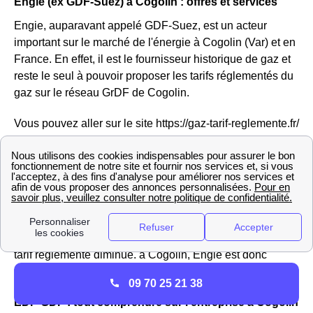
Engie (ex GDF-Suez) à Cogolin : offres et services
Engie, auparavant appelé GDF-Suez, est un acteur
important sur le marché de l'énergie à Cogolin (Var) et en
France. En effet, il est le fournisseur historique de gaz et
reste le seul à pouvoir proposer les tarifs réglementés du
gaz sur le réseau GrDF de Cogolin.
Vous pouvez aller sur le site https://gaz-tarif-reglemente.fr/
pour trouver des informations sur la hausse ou la baisse
du tarif réglementé du gaz à Cogolin
Engie ne propose pas que des offres réglementées mais
aussi des offres de marché pour l'électricité et le gaz des
habitations Cogolinoises, ou encore des offres vertes
avec des prix fixes sur 3 ans, ajusTables à la baisse si le
tarif réglementé diminue. à Cogolin, Engie est donc
considéré comme un fournisseur alternatif d'électricité.
09 70 25 21 38
EDF-GDF : tout comprendre sur l'entreprise à Cogolin