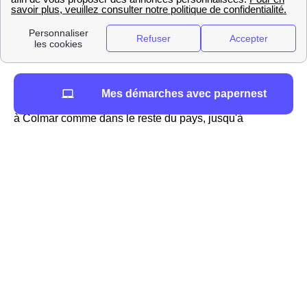
Mes démarches avec papernest
Engie (ex: GDF-Suez) à Colmar
à Colmar comme dans le reste du pays, jusqu'à
l'ouverture du marché de l'énergie, Engie était le
fournisseur historique du gaz : il s'appelait alors Gaz de
France, puis GDF Suez. Au début des années 2000, de
nouveaux fournisseurs, qu'on appelle fournisseurs
alternatifs, sont apparus. Dans le passé, l'association
EDF GDF se partageait la direction de la distribution de
l'énergie jusqu'à l'ouverture du marché à la concurrence,
Engie et EDF sont désormais deux fournisseurs bien
disctincts.
Aujourd'hui, Engie fournit aussi bien du gaz que de