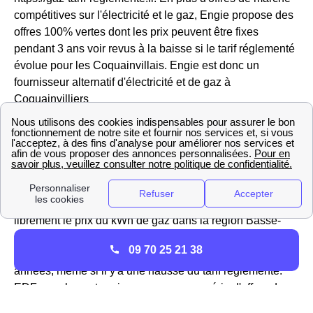
compétitives sur l'électricité et le gaz, Engie propose des
offres 100% vertes dont les prix peuvent être fixes
pendant 3 ans voir revus à la baisse si le tarif réglementé
évolue pour les Coquainvillais. Engie est donc un
fournisseur alternatif d'électricité et de gaz à
Coquainvilliers
Les offres d'EDF à Coquainvilliers
à Coquainvilliers et dans toute la France,
EDF
est le
fournisseur historique
pour l'électricité, mais pour le
gaz, l'entreprise est un
fournisseur alternatif
. EDF
comme n'importe quelle entreprise peut donc fixer
librement le prix du kWh de gaz dans la région Basse-
Normandie. Dans le 14 130 (Calvados), l'entreprise
09 70 25 21 38
propose des offres énergie à prix fixe pendant 1, 2 ou 3
années, même si il y'a une hausse du tarif réglementé.
EDF pour les entreprises propose une série d'offres de
gaz et d'électricité et vous accompagne dans vos