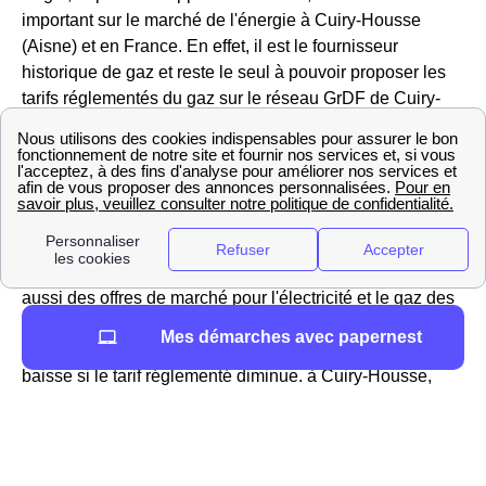
important sur le marché de l'énergie à Cuiry-Housse
(Aisne) et en France. En effet, il est le fournisseur
historique de gaz et reste le seul à pouvoir proposer les
tarifs réglementés du gaz sur le réseau GrDF de Cuiry-
Housse.
Vous pouvez aller sur le site https://gaz-tarif-reglemente.fr/
pour trouver des informations sur la hausse ou la baisse
du tarif réglementé du gaz à Cuiry-Housse
Engie ne propose pas que des offres réglementées mais
aussi des offres de marché pour l'électricité et le gaz des
habitations Cuiry-Houssiennes, ou encore des offres
Mes démarches avec papernest
vertes avec des prix fixes sur 3 ans, ajusTables à la
baisse si le tarif réglementé diminue. à Cuiry-Housse,
Engie est donc considéré comme un fournisseur alternatif
d'électricité.
Les services d'EDF à Cuiry-Housse