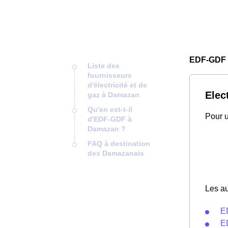
EDF-GDF
Liste des
fournisseurs
d'électricité et de
Elec
gaz à Damazan
Qu'en est-t-il
Pour u
d'EDF-GDF à
Damazan ?
FAQ à destination
des Damazanais
Les au
E
E