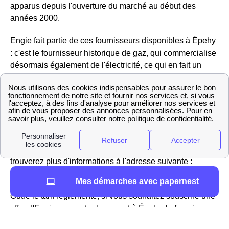
apparus depuis l'ouverture du marché au début des
années 2000.
Engie fait partie de ces fournisseurs disponibles à Épehy
: c'est le fournisseur historique de gaz, qui commercialise
désormais également de l'électricité, ce qui en fait un
fournisseur alternatif par rapport à EDF.
Pour le gaz, en tant que fournisseur historique, Engie est
seul habilité à proposer le tarif réglementé du gaz aux
Epéhiens, un prix fixé par les pouvoirs publics. Il lui
réserve un site propre, car ce prix doit disparaître en 2023
; si vous êtes intéressé par le tarif réglementé, vous
trouverez plus d'informations à l'adresse suivante :
https://gaz-tarif-reglemente.fr/
Mes démarches avec papernest
Outre le tarif réglementé, si vous souhaitez souscrire une
offre d'Engie pour votre logement à Épehy, le fournisseur
propose également des
offres de marché
, qui sont des