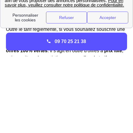
; si vous êtes intéressé par le tarif réglementé, vous
trouverez plus d'informations à l'adresse suivante :
https://gaz-tarif-reglemente.fr/
Outre le tarif réglementé, si vous souhaitez souscrire une
offre d'Engie pour votre logement à Falaise, le fournisseur
09 70 25 21 38
propose également des
offres de marché
, qui sont des
offres 100% vertes
. Il s'agit en outre d'offres à
prix fixe
,
qui ne suit pas les variations mensuelles du tarif
réglementé ; ce prix reste fixe pendant trois ans et peut
toutefois être revu à la baisse si le tarif réglementé
diminue.
TotalEnergies à Falaise : offres et activité