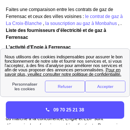
Faites une comparaison entre les contrats de gaz de
Ferrensac et ceux des villes voisines :
le contrat de gaz à
La Croix-Blanche
,
la souscription au gaz à Monbahus
, .
Liste des fournisseurs d'électricité et de gaz à
Ferrensac
L'activité d'Engie à Ferrensac
Engie (anciennement GDF-Suez), est un acteur majeur
de l'énergie à Ferrensac (47330) comme dans toute la
France. L'entreprise est le fournisseur historique de gaz
en France et est le seul à pouvoir proposer à ses clients
les tarifs réglementés du gaz sur le réseau GrDF à
Ferrensac
Dans le passé, l'association EDF GDF se partageait la
09 70 25 21 38
direction de la distribution de l'énergie jusqu'à l'ouverture
du marché à la concurrence, Engie et EDF sont
désormais deux fournisseurs bien disctincts. Pour avoir