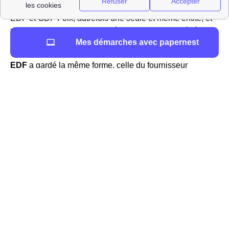
GDF à Foix ?
EDF et GDF Foix, autrefois une seule et même entité, et
monopole sur la fourniture d'énergie en Midi-Pyrénées
Mes démarches avec papernest
sont devenus deux organismes distincts.
EDF
a gardé la même forme, celle du fournisseur
d'électricité présent partout en France. Avant 2007 et
l'ouverture définitive du marché de l'énergie français à la
concurrence suite à une directive européenne, EDF était
le seul fournisseur d'électricité habilité à ouvrir les
compteurs du département Ariège comme des autres.
Désormais, les Fuxéens ont le choix du fournisseur
d'électricité : choix entre plusieurs tarifs, plusieurs offres...
Les Fuxéens peuvent utiliser un comparateur pour savoir
lequel correspond le mieux à leurs besoins.
GDF
, lui, est devenu Engie en 2015. C'était le seul
fournisseur de gaz en France et à Foix mais de même, il
en existe maintenant beaucoup d'autres.
La quasi-