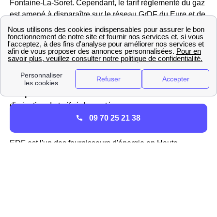
Fontaine-La-Soret. Cependant, le tarif réglementé du gaz
est amené à disparaître sur le réseau GrDF du Eure et de
la France, et Engie a relégué ces offres à un site
particulier :
https://gaz-tarif-reglemente.fr/
Pour les Fontainois qui souhaiteraient souscrire aux
autres offres d'Engie, qu'on appelle offres de marché,
sachez qu'Engie propose des offres 100% verte à
prix
fixe pendant 3 ans
et révisable à la baisse en cas de
diminution du tarif réglementé.
09 70 25 21 38
EDF à Fontaine-La-Soret : offres et services
EDF est l'un des fournisseurs d'énergie en Haute-
Normandie. Il faut savoir qu'en France, depuis le début
des années 2000, de nombreux fournisseurs sont
apparus à la suite de la libéralisation du marché : ce sont
les fournisseurs alternatifs, qu'on distingue par ce nom
d'EDF, fournisseur historique d'électricité.