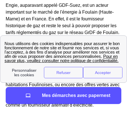
Engie, auparavant appelé GDF-Suez, est un acteur
important sur le marché de l'énergie à Foulain (Haute-
Marne) et en France. En effet, il est le fournisseur
historique de gaz et reste le seul à pouvoir proposer les
tarifs réglementés du gaz sur le réseau GrDF de Foulain.
Vous pouvez aller sur le site https://gaz-tarif-reglemente.fr/
pour trouver des informations sur la hausse ou la baisse
du tarif réglementé du gaz à Foulain
Engie ne propose pas que des offres réglementées mais
aussi des offres de marché pour l'électricité et le gaz des
habitations Foulinoises, ou encore des offres vertes avec
des prix fixes sur 3 ans, ajusTables à la baisse si le tarif
Mes démarches avec papernest
réglementé diminue. à Foulain, Engie est donc considéré
comme un fournisseur alternatif d'électricité.
Les services d'EDF à Foulain