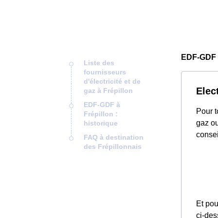
EDF-GDF F
Liste des
fournisseurs
d'électricité et de
Elec
gaz à Frépillon
EDF-GDF à
Pour t
Frépillon :
gaz ou
historique
consei
FAQ à destination
des Frépillonnais
Et pou
ci-des