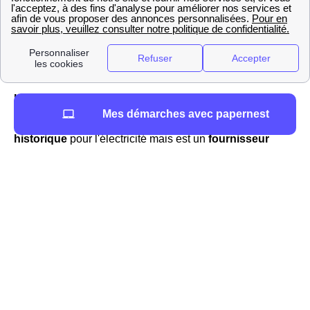
La présence d'EDF à Fressines
Mes démarches avec papernest
Il est important de souligner qu'
EDF
est le
fournisseur
historique
pour l'électricité mais est un
fournisseur
alternatif
au niveau du gaz à Fressines Cela signifie que
EDF influence le prix du kWh d'électricité à Fressines
sans toutefois en fixer librement le prix. En effet, les tarifs
réglementés de l'électricité sont fixés en comparant les
coûts d'EDF avec ses possibles gains, impactant de facto
le montant de votre
abonnement EDF
le Fressinois. La
prise de décision est ensuite le fait du gouvernement qui
approuve le prix du kWh par décret, après avis consultatif
de la CRE. Cette Commission a pour but de vérifier que
ces tarifs reflètent bien les coûts d'EDF liés à la