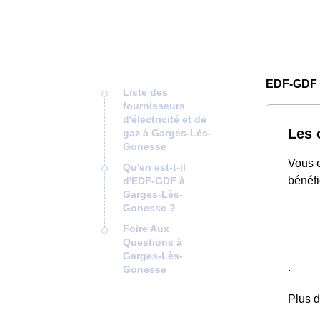
EDF-GDF 
Liste des
fournisseurs
d'électricité et de
Les 
gaz à Garges-Lès-
Gonesse
Vous e
Qu'en est-t-il
bénéfi
d'EDF-GDF à
Garges-Lès-
Gonesse ?
Foire Aux
Questions à
Garges-Lès-
.
Gonesse
Plus d