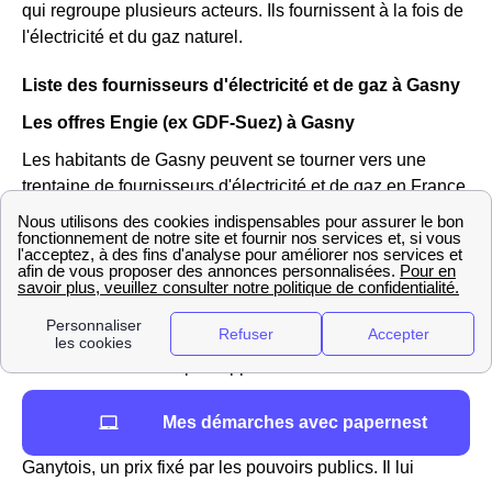
qui regroupe plusieurs acteurs. Ils fournissent à la fois de
l'électricité et du gaz naturel.
Liste des fournisseurs d'électricité et de gaz à Gasny
Les offres Engie (ex GDF-Suez) à Gasny
Les habitants de Gasny peuvent se tourner vers une
trentaine de fournisseurs d'électricité et de gaz en France,
apparus depuis l'ouverture du marché au début des
années 2000.
Engie fait partie de ces fournisseurs disponibles à Gasny
: c'est le fournisseur historique de gaz, qui commercialise
désormais également de l'électricité, ce qui en fait un
fournisseur alternatif par rapport à EDF.
Pour le gaz, en tant que fournisseur historique, Engie est
Mes démarches avec papernest
seul habilité à proposer le tarif réglementé du gaz aux
Ganytois, un prix fixé par les pouvoirs publics. Il lui