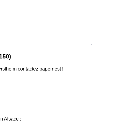
150)
erstheim contactez papernest !
on Alsace :