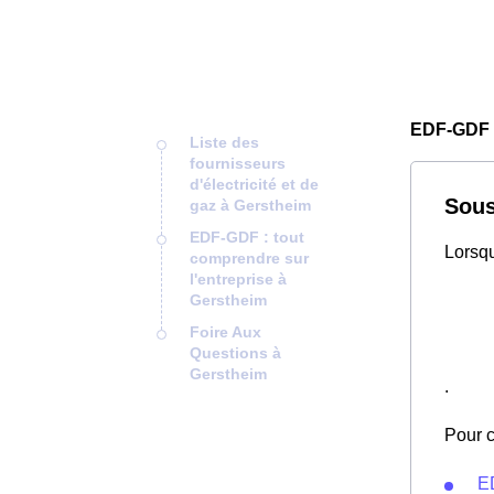
EDF-GDF 
Liste des
fournisseurs
d'électricité et de
Sous
gaz à Gerstheim
EDF-GDF : tout
Lorsqu
comprendre sur
l'entreprise à
Gerstheim
Foire Aux
Questions à
Gerstheim
.
Pour c
E