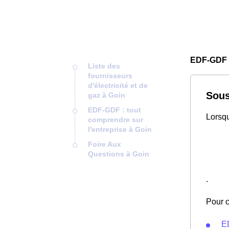
EDF-GDF 
Liste des
fournisseurs
d'électricité et de
Sous
gaz à Goin
EDF-GDF : tout
Lorsqu
comprendre sur
l'entreprise à Goin
Foire Aux
Questions à Goin
.
Pour c
E