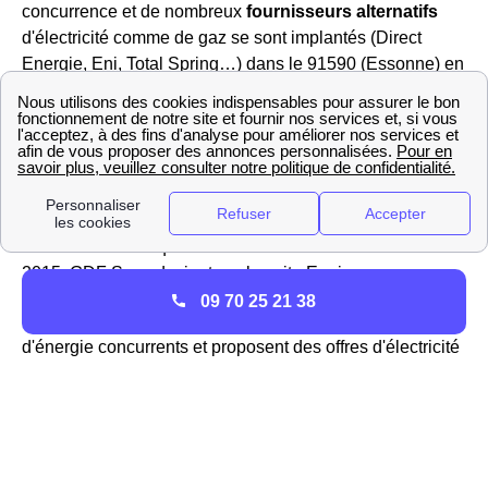
concurrence et de nombreux
fournisseurs alternatifs
d'électricité comme de gaz se sont implantés (Direct
Energie, Eni, Total Spring…) dans le 91590 (Essonne) en
plus des
2 fournisseurs historiques
EDF et GDF
(désormais appelé Engie depuis 2015). Il est important de
garder à l'esprit qu'une des conditions nécessaire à la
libéralisation du marché de l'énergie
en France fut la
séparation d'EDF et GDF en deux groupes distincts vers
la fin des années 1990. GDF fusionne avec la société
Suez en 2008 ce qui donne naissance à GDF Suez. En
2015, GDF Suez devient par la suite Engie.
09 70 25 21 38
Désormais, EDF et Engie sont deux fournisseurs
d'énergie concurrents et proposent des offres d'électricité
et de gaz naturel.
Liste des fournisseurs d'électricité et de gaz à
Guigneville-Sur-Essonne
Tout savoir sur TotalEnergies à Guigneville-Sur-