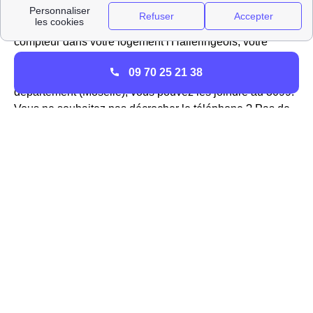
en 2019. Leurs conseillers se feront donc une joie de
répondre à toutes vos questions concernant votre
compteur dans votre logement l'Halleringeois, votre
contrat, les tarifs proposés ou encore la possibilité de
09 70 25 21 38
résilier son abonnement à Hallering Dans votre
département (Moselle), vous pouvez les joindre au 3099.
Vous ne souhaitez pas décrocher le téléphone ? Pas de
problème, vous pouvez également écrire à TotalEnergies
Hallering depuis votre espace client en ligne.