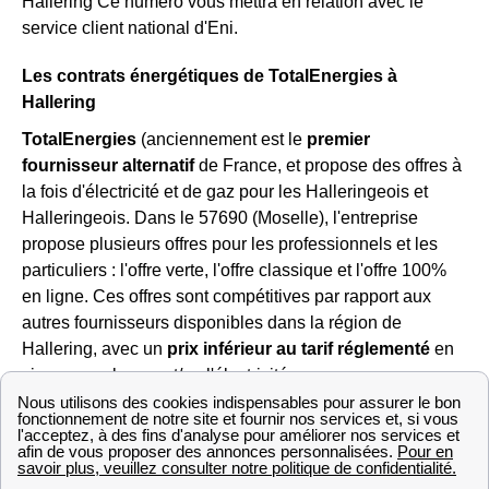
Hallering Ce numéro vous mettra en relation avec le
service client national d'Eni.
Les contrats énergétiques de TotalEnergies à
Hallering
TotalEnergies
(anciennement est le
premier
fournisseur alternatif
de France, et propose des offres à
la fois d'électricité et de gaz pour les Halleringeois et
Halleringeois. Dans le 57690 (Moselle), l'entreprise
propose plusieurs offres pour les professionnels et les
particuliers : l'offre verte, l'offre classique et l'offre 100%
en ligne. Ces offres sont compétitives par rapport aux
autres fournisseurs disponibles dans la région de
Hallering, avec un
prix inférieur au tarif réglementé
en
vigueur sur le gaz et/ou l'électricité.
TotalEnergies a de bons retours des consommateurs dont
les Halleringeois et a été élu «
service client de l'année
» 11 années consécutives, c'est aujourd'hui Total Spring