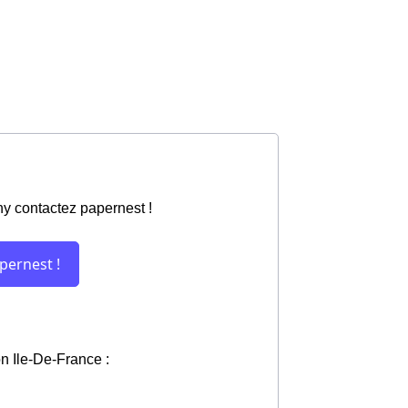
ny contactez papernest !
on Ile-De-France :