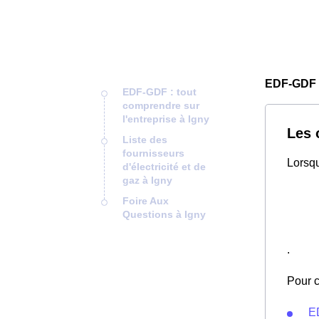
EDF-GDF 
EDF-GDF : tout
comprendre sur
l'entreprise à Igny
Les 
Liste des
fournisseurs
Lorsqu
d'électricité et de
gaz à Igny
Foire Aux
Questions à Igny
.
Pour c
E