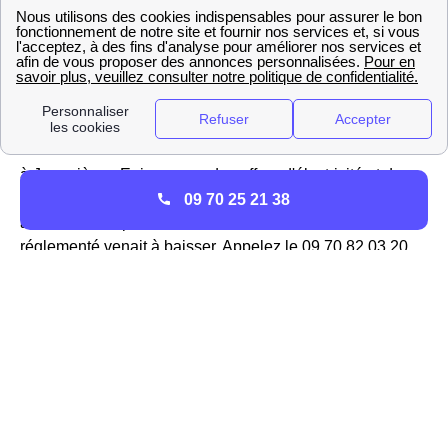
à Jonquières
Bon à savoir : Eni Jonquières
Avec l'
ouverture à la concurrence du marché de
l'énergie
de 2007, ENI, l'entreprise italienne leader du
gaz en Europe, a pu proposer des offres aux Jonquiérois.
à Jonquières, Eni propose des offres d'électricité et de
gaz à un prix inférieur au tarif réglementé, fixe pendant 3
09 70 25 21 38
ans et avec la possibilité de diminuer le tarif si le tarif
réglementé venait à baisser. Appelez le 09 70 82 03 20
pour avoir plus d'informations sur votre facture, votre
contrat, votre compteur électrique ou en cas de panne à
Jonquières Ce numéro vous mettra en relation avec le
service client national d'Eni.
Les contrats énergétiques de TotalEnergies à
Jonquières
TotalEnergies
(anciennement est le
premier