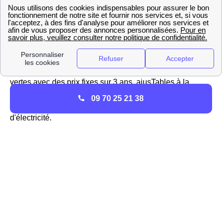
Vous pouvez aller sur le site https://gaz-tarif-reglemente.fr/
pour trouver des informations sur la hausse ou la baisse
du tarif réglementé du gaz à Kaysersberg
Engie ne propose pas que des offres réglementées mais
aussi des offres de marché pour l'électricité et le gaz des
habitations Kaysersbergeoises, ou encore des offres
vertes avec des prix fixes sur 3 ans, ajusTables à la
baisse si le tarif réglementé diminue. à Kaysersberg,
09 70 25 21 38
Engie est donc considéré comme un fournisseur alternatif
d'électricité.
Les services d'EDF à Kaysersberg