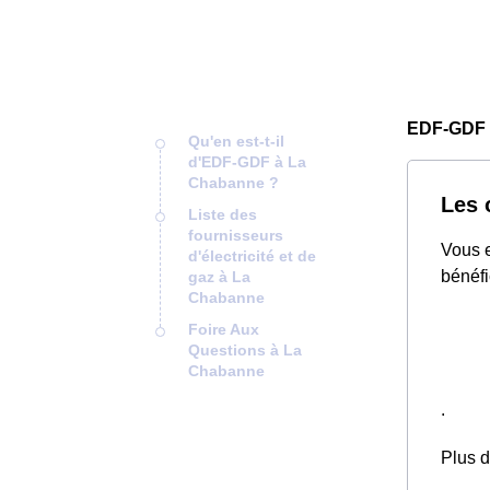
EDF-GDF 
Qu'en est-t-il
d'EDF-GDF à La
Chabanne ?
Les 
Liste des
fournisseurs
Vous e
d'électricité et de
bénéfi
gaz à La
Chabanne
Foire Aux
Questions à La
Chabanne
.
Plus d