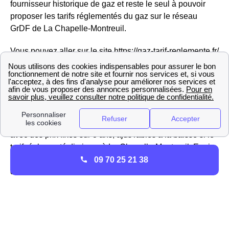
fournisseur historique de gaz et reste le seul à pouvoir
proposer les tarifs réglementés du gaz sur le réseau
GrDF de La Chapelle-Montreuil.
Vous pouvez aller sur le site https://gaz-tarif-reglemente.fr/
pour trouver des informations sur la hausse ou la baisse
du tarif réglementé du gaz à La Chapelle-Montreuil
Engie ne propose pas que des offres réglementées mais
aussi des offres de marché pour l'électricité et le gaz des
habitations Chapeloises, ou encore des offres vertes
avec des prix fixes sur 3 ans, ajusTables à la baisse si le
tarif réglementé diminue. à La Chapelle-Montreuil, Engie
est donc considéré comme un fournisseur alternatif
09 70 25 21 38
d'électricité.