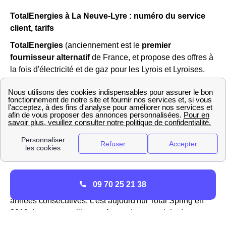
TotalEnergies à La Neuve-Lyre : numéro du service
client, tarifs
TotalEnergies
(anciennement est le
premier
fournisseur alternatif
de France, et propose des offres à
la fois d'électricité et de gaz pour les Lyrois et Lyroises.
Dans le 27330 (Eure), l'entreprise propose plusieurs
offres pour les professionnels et les particuliers : l'offre
verte, l'offre classique et l'offre 100% en ligne. Ces offres
sont compétitives par rapport aux autres fournisseurs
disponibles dans la région de La Neuve-Lyre, avec un
prix inférieur au tarif réglementé
en vigueur sur le gaz
et/ou l'électricité.
TotalEnergies a de bons retours des consommateurs dont
09 70 25 21 38
les Lyrois et a été élu «
service client de l'année
» 11
années consécutives, c'est aujourd'hui Total Spring en
2019. Leurs conseillers se feront donc une joie de
répondre à toutes vos questions concernant votre