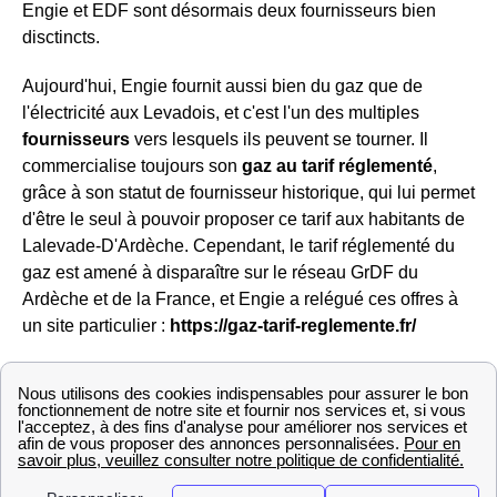
Engie et EDF sont désormais deux fournisseurs bien
disctincts.
Aujourd'hui, Engie fournit aussi bien du gaz que de
l'électricité aux Levadois, et c'est l'un des multiples
fournisseurs
vers lesquels ils peuvent se tourner. Il
commercialise toujours son
gaz au tarif réglementé
,
grâce à son statut de fournisseur historique, qui lui permet
d'être le seul à pouvoir proposer ce tarif aux habitants de
Lalevade-D'Ardèche. Cependant, le tarif réglementé du
gaz est amené à disparaître sur le réseau GrDF du
Ardèche et de la France, et Engie a relégué ces offres à
un site particulier :
https://gaz-tarif-reglemente.fr/
Pour les Levadois qui souhaiteraient souscrire aux autres
offres d'Engie, qu'on appelle offres de marché, sachez
qu'Engie propose des offres 100% verte à
prix fixe
pendant 3 ans
et révisable à la baisse en cas de
diminution du tarif réglementé.