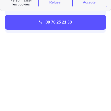
09 70 25 21 38
Les contrats énergétiques de TotalEnergies à
Lalevade-D'Ardèche
TotalEnergies n'est pas un fournisseur historique
d'énergie, mais depuis l'ouverture du marché à la
concurrence c'est le
premier fournisseur alternatif
dans
la région Rhône-Alpes et en France. à Lalevade-
D'Ardèche, il propose des offres aux particuliers et
professionnels avec des tarifs inférieurs aux tarifs
réglementés du gaz et de l'électricité. Ces offres pour les
Levadois sont l'offre verte, l'offre classique et l'offre 100%
en ligne.