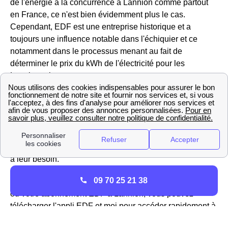
de l'énergie à la concurrence à Lannion comme partout
en France, ce n'est bien évidemment plus le cas.
Cependant, EDF est une entreprise historique et a
toujours une influence notable dans l'échiquier et ce
notamment dans le processus menant au fait de
déterminer le prix du kWh de l'électricité pour les
Lannionnais.
Et pour le prix du gaz ? à Lannion (22 300), EDF, propose
à ses clients des offres intéressantes avec un prix fixe
jusqu'à 3 ans, même si le tarif réglementé augmente.
Concernant les professionnels, EDF propose aux
entreprises des offres gaz et électricité pour correspondre
à leur besoin.
09 70 25 21 38
Pour plus de renseignements sur votre
compteur de gaz
ou votre abonnement EDF à Lannion, vous pouvez
télécharger l'appli EDF et moi pour accéder rapidement à
votre espace client et obtenir des informations sur votre