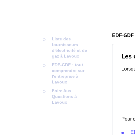
EDF-GDF 
Liste des
fournisseurs
d'électricité et de
Les 
gaz à Lavoux
EDF-GDF : tout
Lorsqu
comprendre sur
l'entreprise à
Lavoux
Foire Aux
Questions à
Lavoux
.
Pour c
E