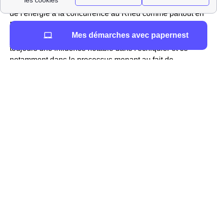
et donc au Rheu Aujourd'hui avec l'ouverture du marché
de l'énergie à la concurrence au Rheu comme partout en
France, ce n'est bien évidemment plus le cas.
Mes démarches avec papernest
Cependant, EDF est une entreprise historique et a
toujours une influence notable dans l'échiquier et ce
notamment dans le processus menant au fait de
déterminer le prix du kWh de l'électricité pour les
Rheusois.
Et pour le prix du gaz ? au Rheu (35650), EDF, propose à
ses clients des offres intéressantes avec un prix fixe
jusqu'à 3 ans, même si le tarif réglementé augmente.
Concernant les professionnels, EDF propose aux
entreprises des offres gaz et électricité pour correspondre
à leur besoin.
Pour plus de renseignements sur votre
compteur de gaz
ou votre abonnement EDF au Rheu, vous pouvez
télécharger l'appli EDF et moi pour accéder rapidement à