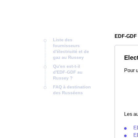
EDF-GDF 
Liste des
fournisseurs
d'électricité et de
Elec
gaz au Russey
Qu'en est-t-il
Pour u
d'EDF-GDF au
Russey ?
FAQ à destination
des Russéens
Les au
E
E