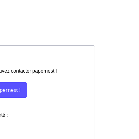
uvez contacter papernest !
té :