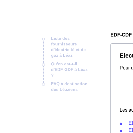
EDF-GDF 
Liste des
fournisseurs
d'électricité et de
Elec
gaz à Léaz
Qu'en est-t-il
Pour u
d'EDF-GDF à Léaz
?
FAQ à destination
des Léaziens
Les au
E
E