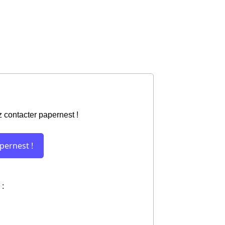
 contacter papernest !
 :