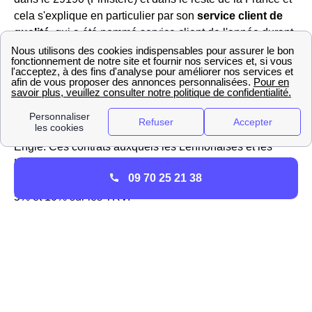
cela s'explique en particulier par son
service client de
qualité
, qui a été nommé service client de l'année durant
11 années consécutives.
à Lennon TotalEnergies propose trois abonnements dont
le prix vous permet de
faire des économies
en
comparaison avec les tarifs réglementés d'électricité et de
gaz proposés par les fournisseurs historiques EDF et
Engie. Ces contrats auxquels les Lennonaises et les
Lennonais peuvent souscrire sont Verte, Classique et
09 70 25 21 38
Online et ils vous font respectivement économiser 2%,
5% et 10% sur les TRV.
Pour vous abonner à TotalEnergies dans la ville de de
Lennon vous pouvez appeler le service client du
fournisseur au 3099 ou bien vous rendre sur son site
internet afin de souscrire en ligne.