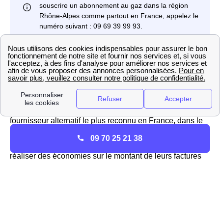
TotalEnergies : contact du fournisseur à Lyon 3
Si vous ne voulez pas vous abonner aux tarifs
réglementés d'Engie et d'EDF pour votre fourniture de
gaz et d'électricité, vous pouvez vous tourner vers un
fournisseur alternatif
comme TotalEnergies. Il s'agit du
fournisseur alternatif le plus reconnu en France, dans le
69003 (Rhône) comme ailleurs. Il propose les offres
09 70 25 21 38
Verte, Classique et Online et permet aux Lyonnais de
réaliser des économies sur le montant de leurs factures
énergétiques allant de 2% à 10%.
Pour contacter TotalEnergies à Lyon 3 vous pouvez aller
sur le site internet du fournisseur ou contacter son service
client au 3099 ; vous trouverez un conseiller qui répondra