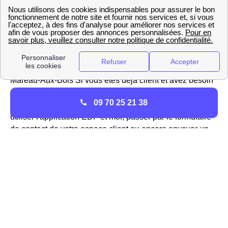
désormais des offres de gaz en Centre, notamment des
offres dites à prix fixe, c'est-à-dire qui ne change pas en
fonction des variations du tarif réglementé, qui ont lieu
tous les mois dans le cas du gaz.
Vous pouvez facilement souscrire un
abonnement EDF
à
Mareau-Aux-Bois Si vous êtes déjà client et avez besoin
de joindre le service client d'EDF, vous pouvez
09 70 25 21 38
téléphoner au
09 69 32 15 15
(numéro non surtaxé),
utiliser l'application EDF et moi, passer par le formulaire
de contact de votre espace client ou encore envoyer un
mail à EDF.
La présence d'Engie (ex GDF-Suez) à Mareau-Aux-
Bois
GDF-Suez, qui a été rebaptisé
Engie
, est un des acteurs
principaux de l'énergie, et surtout du gaz, dans toute la
France et dans la ville de Mareau-Aux-Bois (45300).