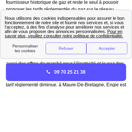
fournisseur historique de gaz et reste le seul à pouvoir
proposer les tarifs réglementés du gaz sur le réseau
GrDF de Maure-De-Bretagne.
Vous pouvez aller sur le site https://gaz-tarif-reglemente.fr/
pour trouver des informations sur la hausse ou la baisse
du tarif réglementé du gaz à Maure-De-Bretagne
Engie ne propose pas que des offres réglementées mais
aussi des offres de marché pour l'électricité et le gaz des
habitations Mauritaniennes, ou encore des offres vertes
09 70 25 21 38
avec des prix fixes sur 3 ans, ajusTables à la baisse si le
tarif réglementé diminue. à Maure-De-Bretagne, Engie est
donc considéré comme un fournisseur alternatif
d'électricité.