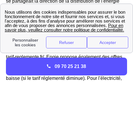
se partageait la direction de la distribution de l'énergie
jusqu'à l'ouverture du marché à la concurrence,
Engie et
EDF sont désormais deux fournisseurs bien
disctincts.
Le tarif réglementé du gaz évoluant régulièrement dans la
région Provence-Alpes-Cote D'Azur et en France, vous
pouvez avoir plus d'informations sur le site https://gaz-
tarif-reglemente.fr/. Engie propose également des offres
aux Mentonnais de marché pour l'électricité et des offres
09 70 25 21 38
100% verte avec un prix fixe pendant 3 ans, révisible à la
baisse (si le tarif réglementé diminue). Pour l'électricité,
Engie est donc considéré comme un fournisseur alternatif
à Menton
Les contrats énergétiques de TotalEnergies à Menton
TotalEnergies
(anciennement est le
premier
fournisseur alternatif
de France, et propose des offres à
la fois d'électricité et de gaz pour les Mentonnais et