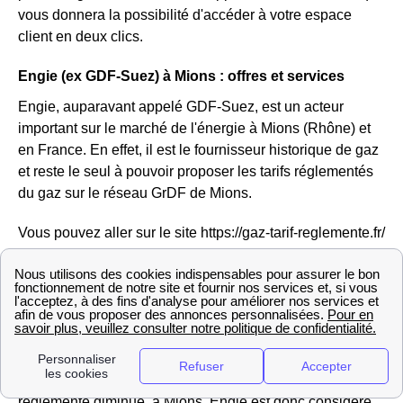
vous donnera la possibilité d'accéder à votre espace
client en deux clics.
Engie (ex GDF-Suez) à Mions : offres et services
Engie, auparavant appelé GDF-Suez, est un acteur
important sur le marché de l'énergie à Mions (Rhône) et
en France. En effet, il est le fournisseur historique de gaz
et reste le seul à pouvoir proposer les tarifs réglementés
du gaz sur le réseau GrDF de Mions.
Vous pouvez aller sur le site https://gaz-tarif-reglemente.fr/
pour trouver des informations sur la hausse ou la baisse
du tarif réglementé du gaz à Mions
Engie ne propose pas que des offres réglementées mais
aussi des offres de marché pour l'électricité et le gaz des
habitations Miolandes, ou encore des offres vertes avec
des prix fixes sur 3 ans, ajusTables à la baisse si le tarif
réglementé diminue. à Mions, Engie est donc considéré