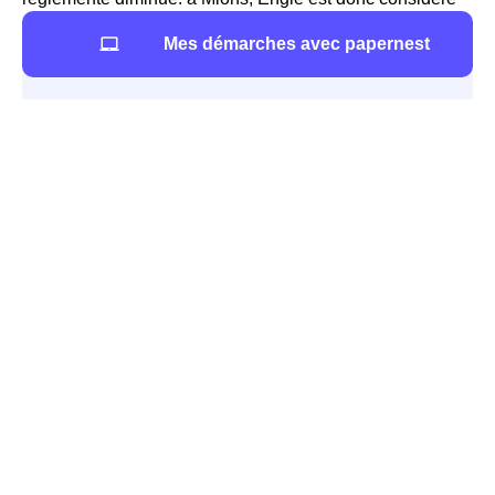
comme un fournisseur alternatif d'électricité.
Mes démarches avec papernest
EDF-GDF : tout comprendre sur l'entreprise à Mions
Quelles sont les prestations proposées par EDF et
GDF à Mions ?
EDF et GDF Mions, autrefois une seule et même entité, et
monopole sur la fourniture d'énergie en Rhône-Alpes
sont devenus deux organismes distincts.
EDF
a gardé la même forme, celle du fournisseur
d'électricité présent partout en France. Avant 2007 et
l'ouverture définitive du marché de l'énergie français à la