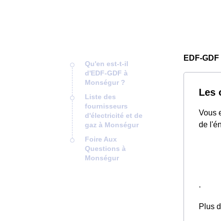
EDF-GDF
Qu'en est-t-il
d'EDF-GDF à
Monségur ?
Les 
Liste des
fournisseurs
Vous e
d'électricité et de
de l'é
gaz à Monségur
Foire Aux
Questions à
Monségur
.
Plus d