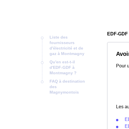
EDF-GDF
Liste des
fournisseurs
d'électricité et de
Avoi
gaz à Montmagny
Qu'en est-t-il
Pour u
d'EDF-GDF à
Montmagny ?
FAQ à destination
des
Magnymontois
Les au
E
E