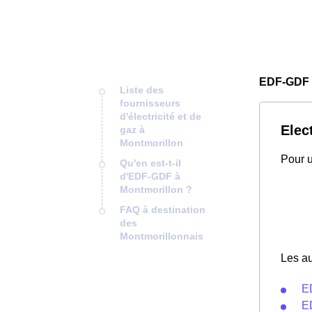
EDF-GDF 
Liste des
fournisseurs
d'électricité et de
Elec
gaz à
Montmorillon
Pour u
Qu'en est-t-il
d'EDF-GDF à
Montmorillon ?
FAQ à destination
des
Montmorillonnais
Les au
E
E