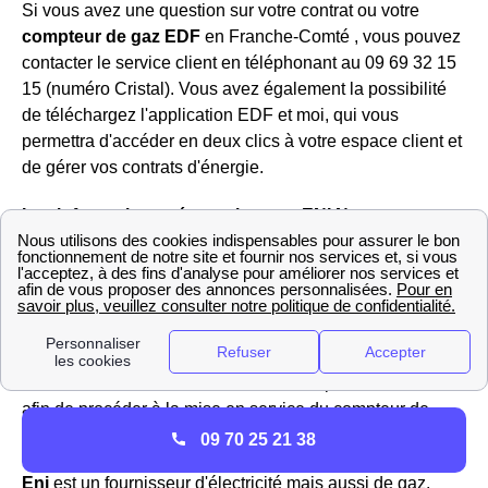
Si vous avez une question sur votre contrat ou votre
compteur de gaz EDF
en Franche-Comté , vous pouvez
contacter le service client en téléphonant au 09 69 32 15
15 (numéro Cristal). Vous avez également la possibilité
de téléchargez l'application EDF et moi, qui vous
permettra d'accéder en deux clics à votre espace client et
de gérer vos contrats d'énergie.
Les informations nécessaires sur ENI Nans
Vous êtes client Eni Franche-Comté ou souhaitez le
devenir ? Vous pouvez contacter le service client Eni
Doubs au 09 70 82 03 20, numéro qui est en fait le même
sur tout le territoire français.
Si vous souhaitez devenir
client Eni
, vous n'aurez qu'à donner vos coordonnées au
conseiller Eni, et le relevé de votre compteur d'électricité
afin de procéder à la mise en service du compteur de
votre domicile de Nans.
09 70 25 21 38
Eni
est un fournisseur d'électricité mais aussi de gaz,