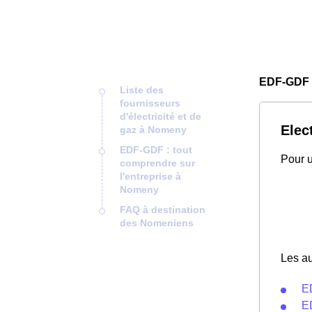
EDF-GDF
Liste des
fournisseurs
d'électricité et de
Elec
gaz à Nomeny
EDF-GDF : tout
Pour u
comprendre sur
l'entreprise à
Nomeny
FAQ à destination
des Nomeniens
Les au
E
E